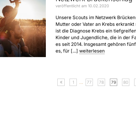
veröffentlicht am 10.02.2020
Unsere Scouts im Netzwerk Brückens
Mutter oder Vater an Krebs erkrankt 
ist die Diagnose Krebs ein tiefgreif
Kinder und Jugendliche, die in der F
es seit 2014. Insgesamt gehören fünf
es, für [...]
weiterlesen
«
…
1
77
78
79
80