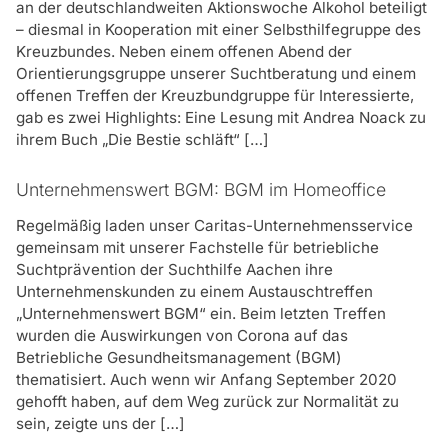
an der deutschlandweiten Aktionswoche Alkohol beteiligt
betrieblichen Suchtprävention an?
Ansprechpartner für Suchtfragen und
– diesmal in Kooperation mit einer Selbsthilfegruppe des
weitere Funktionen. Praxistauglich,
Als erfahrener Kooperationspartner bietet die
Kreuzbundes. Neben einem offenen Abend der
abwechslungsreich und mit viel Spaß
Fachstelle für betriebliche Suchtprävention der
Orientierungsgruppe unserer Suchtberatung und einem
vermittelt. Vielen Dank dafür!“
Suchthilfe Aachen folgende Bausteine an:
offenen Treffen der Kreuzbundgruppe für Interessierte,
Jan Rickmann, Gesundheitsmanager Konzern,
– Infostand, Mitmach-Aktionen und Impulsvorträge bei
gab es zwei Highlights: Eine Lesung mit Andrea Noack zu
Continental AG
betrieblichen Gesundheitstagen
ihrem Buch „Die Bestie schläft“ […]
– Unterstützung bei der Erarbeitung von passgenauen
„Hervorzuheben ist, dass die Inhalte des
Unternehmenswert BGM: BGM im Homeoffice
Suchtvereinbarungen im Betrieb
Seminars „MOVE am Arbeitsplatz“
– Coaching der Personalverantwortlichen im Umgang
Regelmäßig laden unser Caritas-Unternehmensservice
unmittelbar in den betrieblichen Alltag
mit suchtbelasteten Mitarbeitern
gemeinsam mit unserer Fachstelle für betriebliche
umgesetzt werden können, so etwas ist
Suchtprävention der Suchthilfe Aachen ihre
selten.“
– Fortbildungen für Personalverantwortliche und
Unternehmenskunden zu einem Austauschtreffen
Ausbilder
Rita Gabele, Betriebliches Gesundheitsmanagement
„Unternehmenswert BGM“ ein. Beim letzten Treffen
Umweltbetrieb Bremen
– Workshops und Vorträge für Auszubildende und
wurden die Auswirkungen von Corona auf das
Mitarbeiter
Betriebliche Gesundheitsmanagement (BGM)
„Das Seminar war inhaltlich fundiert-
thematisiert. Auch wenn wir Anfang September 2020
– schnelle Beratung für suchtgefährdete Mitarbeiter
fesselnd und erfrischend kurzweilig!
gehofft haben, auf dem Weg zurück zur Normalität zu
– unkomplizierte Vermittlung in ambulante oder
sein, zeigte uns der […]
Danke!“
stationäre Therapie