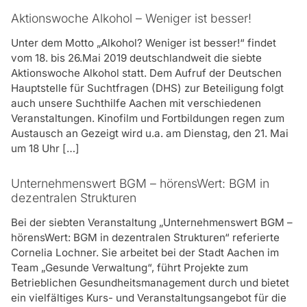
Dr. med. Michael Glüer, leitender Arzt des
Aktionswoche Alkohol – Weniger ist besser!
Arbeitsmedizinischen Zentrum Wunstorf
Eine konkrete Auflistungen unserer Fortbildungs- und
Unter dem Motto „Alkohol? Weniger ist besser!“ findet
Vortragsthemen finden Sie
hier.
„Besonders gefallen hat mir die
vom 18. bis 26.Mai 2019 deutschlandweit die siebte
Kompetenz der Kursleiter, die Intensität
Aktionswoche Alkohol statt. Dem Aufruf der Deutschen
des Lernens verknüpft mit einem hohen
Hauptstelle für Suchtfragen (DHS) zur Beteiligung folgt
Spaßfaktor in der Gruppe.“
Sind Sie im Bereich der betrieblichen
auch unsere Suchthilfe Aachen mit verschiedenen
Suchtprävention nur auf die Region Aachen
Veranstaltungen. Kinofilm und Fortbildungen regen zum
Gerda Kuder, TU Braunschweig
beschränkt?
Austausch an Gezeigt wird u.a. am Dienstag, den 21. Mai
Nein. Gerne unterbreiten wir auch Unternehmen
um 18 Uhr […]
außerhalb von Aachen unsere Angebote. Sprechen
Sie uns einfach an.
Unternehmenswert BGM – hörensWert: BGM in
dezentralen Strukturen
Bieten Sie auch Fortbildungen auf Englisch an?
Bei der siebten Veranstaltung „Unternehmenswert BGM –
Auf Anfrage bieten wir auch Vorträge und Seminare
hörensWert: BGM in dezentralen Strukturen“ referierte
auf Englisch an. Sprechen Sie uns hierzu gerne an.
Cornelia Lochner. Sie arbeitet bei der Stadt Aachen im
Team „Gesunde Verwaltung“, führt Projekte zum
Betrieblichen Gesundheitsmanagement durch und bietet
ein vielfältiges Kurs- und Veranstaltungsangebot für die