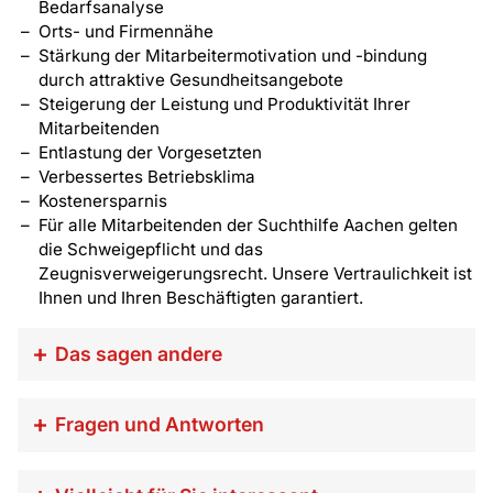
Bedarfsanalyse
Orts- und Firmennähe
Stärkung der Mitarbeitermotivation und -bindung
durch attraktive Gesundheitsangebote
Steigerung der Leistung und Produktivität Ihrer
Mitarbeitenden
Entlastung der Vorgesetzten
Verbessertes Betriebsklima
Kostenersparnis
Für alle Mitarbeitenden der Suchthilfe Aachen gelten
die Schweigepflicht und das
Zeugnisverweigerungsrecht. Unsere Vertraulichkeit ist
Ihnen und Ihren Beschäftigten garantiert.
Das sagen andere
„Das Thema „motivierende
Fragen und Antworten
Gesprächsführung“ betrifft wirklich
jeden, der im Rahmen seiner
Müssen wir uns als Unternehmen wirklich auch noch
Berufstätigkeit Personalgespräche