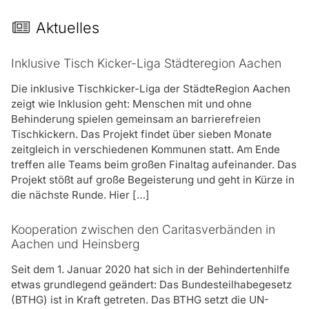
Schwierigkeiten aus eigener Kraft zu überwinden.
Café Plattform
Aktuelles
Fachberatungsstellen
Wer stellt meinen Hilfebedarf fest?
Jeder Hilfesuchende hat einen unterschiedlichen
Inklusive Tisch Kicker-Liga Städteregion Aachen
Bedarf an Hilfe. Wir stellen den Bedarf in einem
Die inklusive Tischkicker-Liga der StädteRegion Aachen
persönlichen Gespräch fest. Gemeinsam schätzen wir
zeigt wie Inklusion geht: Menschen mit und ohne
ein, was der Klient gut allein kann, wo wir ihm Hilfe
Behinderung spielen gemeinsam an barrierefreien
und Unterstützung anbieten können oder wir mit ihm
Tischkickern. Das Projekt findet über sieben Monate
Lebensziele verfolgen können.
zeitgleich in verschiedenen Kommunen statt. Am Ende
treffen alle Teams beim großen Finaltag aufeinander. Das
Wer bezahlt die Kosten?
Projekt stößt auf große Begeisterung und geht in Kürze in
Die Kosten für die notwendige Unterstützung werden
die nächste Runde. Hier […]
bei Vorliegen der persönlichen Voraussetzungen vom
Landschaftsverband Rheinland auf der Grundlage
Kooperation zwischen den Caritasverbänden in
des§ 67 SGB XII übernommen und sind für die
Aachen und Heinsberg
Hilfesuchende zuzahlungsfrei.
Seit dem 1. Januar 2020 hat sich in der Behindertenhilfe
Gibt es eine Warteliste für das Betreute Wohnen?
etwas grundlegend geändert: Das Bundesteilhabegesetz
Ja, es gibt eine Warteliste für die Wohnungen. Wir
(BTHG) ist in Kraft getreten. Das BTHG setzt die UN-