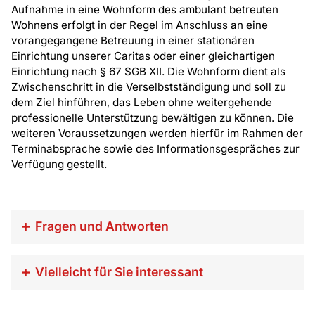
Aufnahme in eine Wohnform des ambulant betreuten
Wohnens erfolgt in der Regel im Anschluss an eine
vorangegangene Betreuung in einer stationären
Einrichtung unserer Caritas oder einer gleichartigen
Einrichtung nach § 67 SGB XII. Die Wohnform dient als
Zwischenschritt in die Verselbstständigung und soll zu
dem Ziel hinführen, das Leben ohne weitergehende
professionelle Unterstützung bewältigen zu können. Die
weiteren Voraussetzungen werden hierfür im Rahmen der
Terminabsprache sowie des Informationsgespräches zur
Verfügung gestellt.
Fragen und Antworten
Wer darf zu uns kommen?
Vielleicht für Sie interessant
Es ist ein Angebot für Menschen, bei denen sich
besondere Lebenslagen mit sozialen Schwierigkeiten
Caritas-Pflegestationen
verbinden und die nicht in der Lage sind, diese
Suchthilfe Aachen