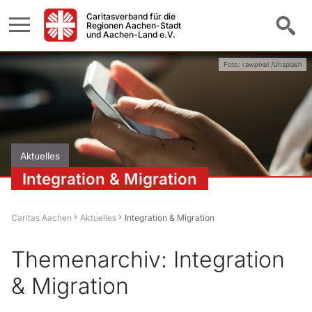
Caritasverband für die
Regionen Aachen-Stadt
und Aachen-Land e.V.
Foto: rawpixel /Unsplash
Aktuelles
Integration & Migration
Caritas Aachen
Aktuelles
Integration & Migration
Themenarchiv: Integration
& Migration