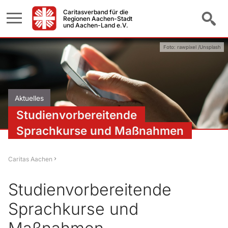
Caritasverband für die
Regionen Aachen-Stadt
und Aachen-Land e.V.
Foto: rawpixel /Unsplash
Aktuelles
Studienvorbereitende
Sprachkurse und Maßnahmen
Caritas Aachen
Studienvorbereitende
Sprachkurse und