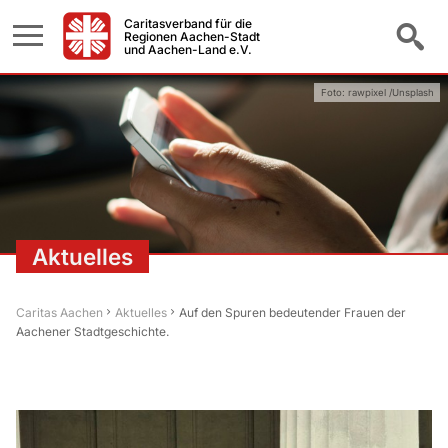
Caritasverband für die
Regionen Aachen-Stadt
und Aachen-Land e.V.
Foto: rawpixel /Unsplash
Aktuelles
Caritas Aachen
Aktuelles
Auf den Spuren bedeutender Frauen der
Aachener Stadtgeschichte.