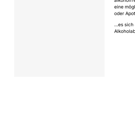
alkoholfr
eine mögl
oder Apo
…es sich 
Alkoholab