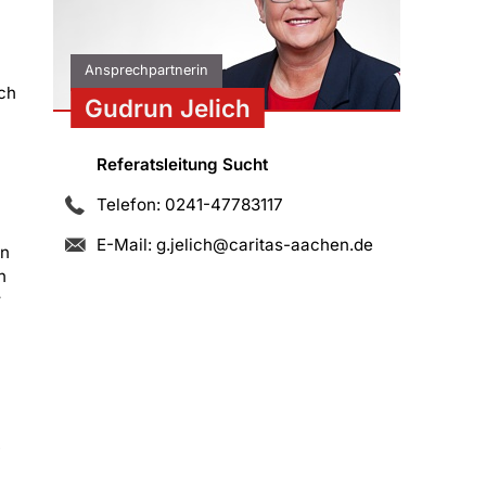
Ansprechpartnerin
ch
Gudrun Jelich
Referatsleitung Sucht
Telefon: 0241-47783117
E-Mail:
g.jelich@caritas-aachen.de
en
n
r
,