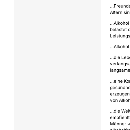
…Freunde,
Altern si
…Alkohol 
belastet 
Leistungs
…Alkohol 
…die Lebe
verlangs
langsame
…eine Ko
gesundhe
erzeugen 
von Alkoh
…die Wel
empfiehlt
Männer w