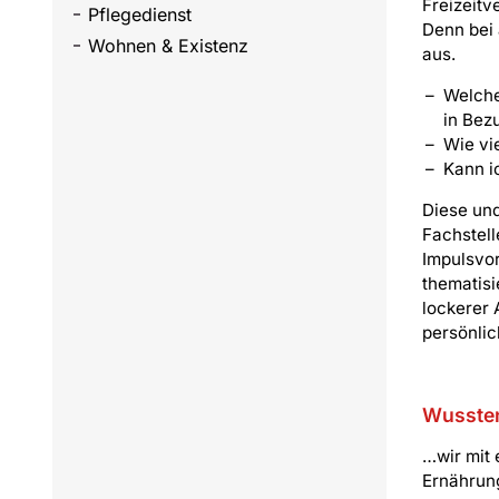
Freizeitv
Pflegedienst
Denn bei 
Wohnen & Existenz
aus.
Welche
in Bez
Wie vi
Kann i
Diese und
Fachstell
Impulsvor
thematisi
lockerer 
persönlic
Wussten
…wir mit 
Ernährun