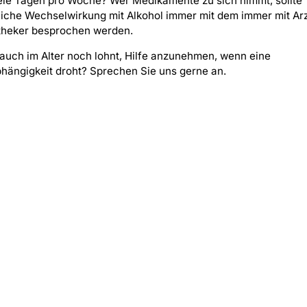
eie Tagen pro Woche? Wer Medikamente zu sich nimmt, sollte
iche Wechselwirkung mit Alkohol immer mit dem immer mit Ar
theker besprochen werden.
auch im Alter noch lohnt, Hilfe anzunehmen, wenn eine
hängigkeit droht? Sprechen Sie uns gerne an.