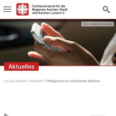
Caritasverband für die
Regionen Aachen-Stadt
und Aachen-Land e.V.
Foto: rawpixel /Unsplash
Aktuelles
Caritas Aachen
Aktuelles
Pflegepraxis im ambulanten Rahmen