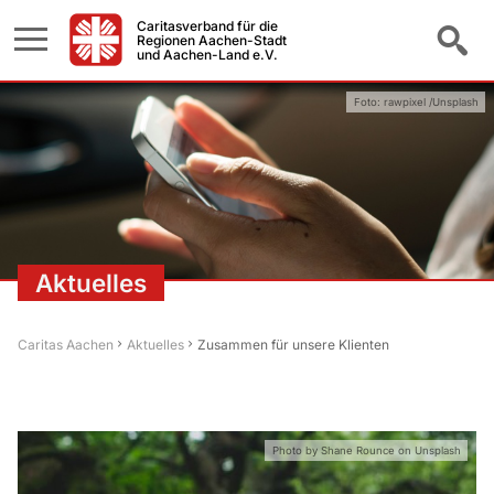
Caritasverband für die
Regionen Aachen-Stadt
und Aachen-Land e.V.
Foto: rawpixel /Unsplash
Aktuelles
Caritas Aachen
Aktuelles
Zusammen für unsere Klienten
Photo by Shane Rounce on Unsplash