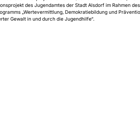
ionsprojekt des Jugendamtes der Stadt Alsdorf im Rahmen des
ogramms „Wertevermittlung, Demokratiebildung und Präventi
erter Gewalt in und durch die Jugendhilfe“.
 Aachen-Land e.V. ·
Datenschutz
·
Datenschutzerklärung Social Media
·
Ba