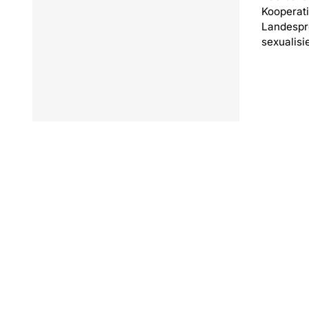
Kooperat
Landespr
sexualisi
© 2026 Caritasverband für die Regionen Aachen-Stadt und