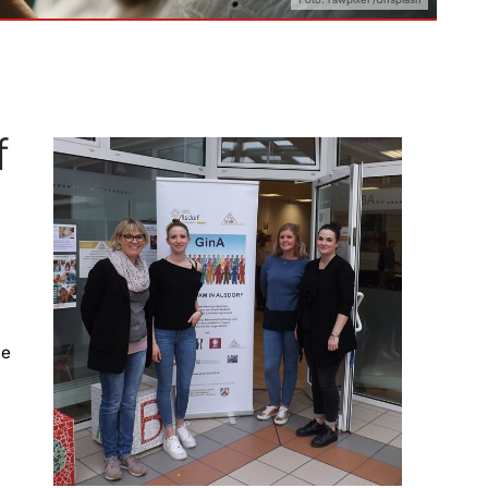
f
ne
n