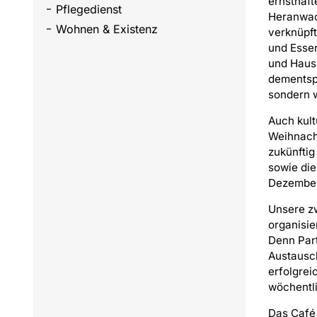
ernsthaft
Pflegedienst
Heranwac
Wohnen & Existenz
verknüpf
und Esse
und Haush
dementspr
sondern w
Auch kult
Weihnach
zukünftig
sowie die
Dezember 
Unsere zw
organisie
Denn Part
Austausch
erfolgre
wöchentli
Das Café 