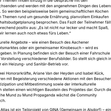
e Themen finden Einzug in die Gespräche mit den
hsenden und werden mit den angenehmen Dingen des Leben
t. So werden beispielsweise beim gemeinschaftlichen Kochen
n Themen rund um gesunde Ernährung, planvollem Einkaufen
altsbudgetplanung besprochen. Das Fazit der Teilnehmer fäll
echend positiv aus: „Es ist nicht nur lecker und macht Spaß,
ir lernen auch noch etwas fürs Leben.“
urelle Angebote – wie einen Besuch des Aachener
tsmarktes oder ein gemeinsamer Kinobesuch – wird es
 geben. In Planung befinden sich der Besuch einer Fahrschule
 Vorstellung verschiedener Berufsbilder. So stellt sich gleich i
ein Heizung- und Sanitär-Betrieb vor.
ei Honorarkräfte, Ariane Van der Heyden und Isabel Kück,
ren mit Begeisterung verschiedene Aktionen mit den Besucher
izipation und Mitbestimmung sowie der interkulturelle
 stellen einen wichtigen Baustein des Projektes dar. Durch di
iche Mund zu Mund Propaganda wächst die Community
ch.
Atlas ist ein Teilprojekt von GINA (Gemeinsam in Alsdorf) – ein