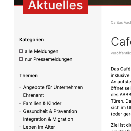
Aktuelles
Caritas Aac
Caf
Kategorien
alle Meldungen
veröffentli
nur Pressemeldungen
Das Café 
Themen
inklusive
Anlaufste
Angebote für Unternehmen
öffnet se
des ABBBA
Ehrenamt
Türen. Da
Familien & Kinder
sich im 
Gesundheit & Prävention
(oder ger
Integration & Migration
Ziel ist 
Leben im Alter