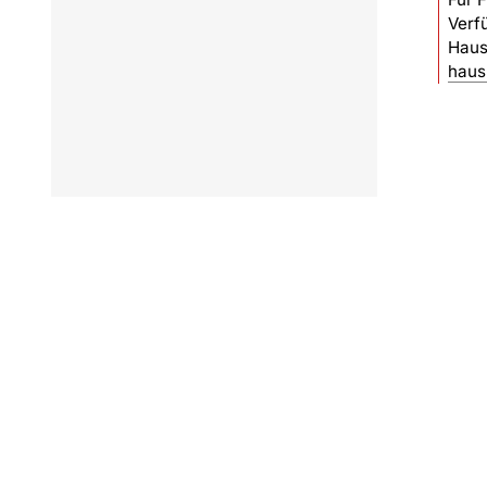
Verf
Haus
haus
© 2026 Caritasverband für die Regionen Aachen-Stadt und