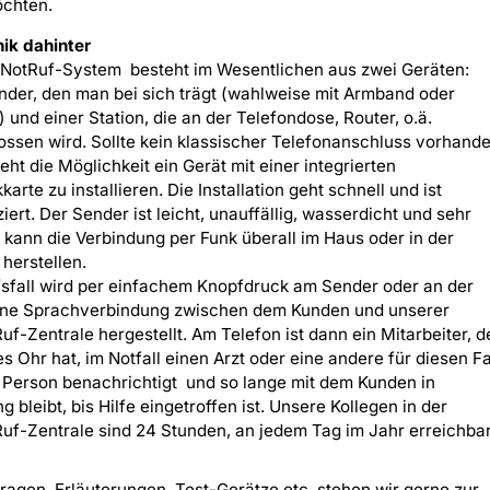
öchten.
ik dahinter
NotRuf-System besteht im Wesentlichen aus zwei Geräten:
der, den man bei sich trägt (wahlweise mit Armband oder
) und einer Station, die an der Telefondose, Router, o.ä.
ssen wird. Sollte kein klassischer Telefonanschluss vorhand
teht die Möglichkeit ein Gerät mit einer integrierten
arte zu installieren. Die Installation geht schnell und ist
iert. Der Sender ist leicht, unauffällig, wasserdicht und sehr
r kann die Verbindung per Funk überall im Haus oder in der
herstellen.
sfall wird per einfachem Knopfdruck am Sender oder an der
eine Sprachverbindung zwischen dem Kunden und unserer
f-Zentrale hergestellt. Am Telefon ist dann ein Mitarbeiter, d
es Ohr hat, im Notfall einen Arzt oder eine andere für diesen Fa
“ Person benachrichtigt und so lange mit dem Kunden in
g bleibt, bis Hilfe eingetroffen ist. Unsere Kollegen in der
f-Zentrale sind 24 Stunden, an jedem Tag im Jahr erreichbar
Fragen, Erläuterungen, Test-Gerätze etc. stehen wir gerne zur