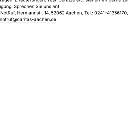
ügung. Sprechen Sie uns an!
NotRuf, Hermannstr. 14, 52062 Aachen, Tel.: 0241–41356170,
notruf@caritas-aachen.de
 Aachen-Land e.V. ·
Datenschutz
·
Datenschutzerklärung Social Media
·
Ba