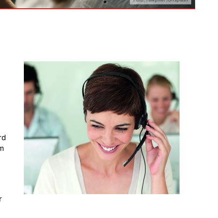
rd
em
r