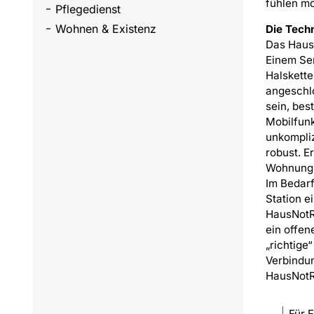
fühlen m
Pflegedienst
Wohnen & Existenz
Die Techn
Das Haus
Einem Sen
Halskette
angeschlo
sein, bes
Mobilfunkk
unkompliz
robust. E
Wohnung 
Im Bedarf
Station 
HausNotRu
ein offen
„richtige
Verbindun
HausNotRu
Für 