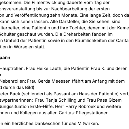
gekommen. Die Filmentwicklung dauerte vom Tag der
onsveranstaltung bis zur Nachbearbeitung der ersten
on und Veröffentlichung zehn Monate. Eine lange Zeit, doch d
kann sich sehen lassen. Alle Darsteller, die Sie sehen, sind
itarbeiter, eine Patientin und ihre Tochter, denen mit der Kam
Schulter geschaut wurden. Die Dreharbeiten fanden im
n Umfeld der Patientin sowie in den Räumlichkeiten der Carita
tion in Würselen statt.
pann
 Hauptrollen: Frau Heike Lauth, die Patientin Frau K. und deren
r
 Nebenrollen: Frau Gerda Meessen (fährt am Anfang mit dem
d durch das Bild)
ieter Back (schlendert als Passant am Haus der Patientin) vor
iewpartnerinnen: Frau Tanja Schilling und Frau Pasa Gizem
ldungssituation Erste-Hilfe: Herr Harry Robroek und weitere
innen und Kollegen aus allen Caritas-Pflegestationen.
en ein herzliches Dankeschön für das Mitwirken.