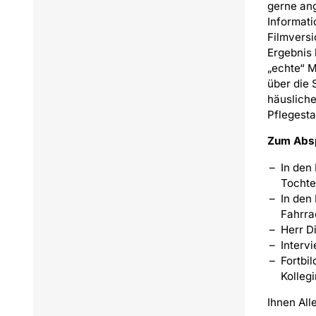
gerne an
Informati
Filmversi
Ergebnis 
„echte“ M
über die 
häusliche
Pflegesta
Zum Abs
In den
Tochte
In den
Fahrra
Herr D
Interv
Fortbi
Kolleg
Ihnen All