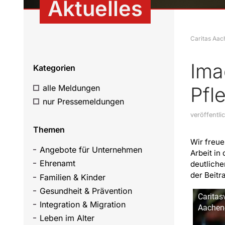
Aktuelles
Caritas Aac
Ima
Kategorien
alle Meldungen
Pfl
nur Pressemeldungen
veröffentli
Themen
Wir freue
Angebote für Unternehmen
Arbeit in
Ehrenamt
deutliche
der Beitr
Familien & Kinder
Gesundheit & Prävention
Caritas
Integration & Migration
Aachen-
Leben im Alter