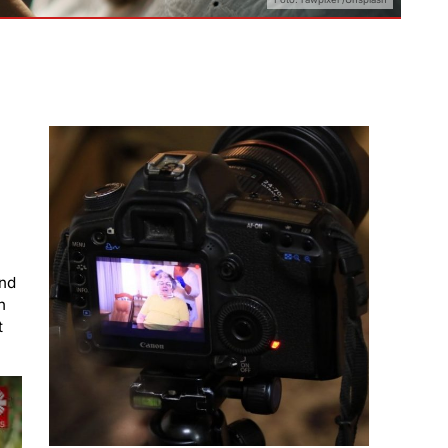
und
h
t