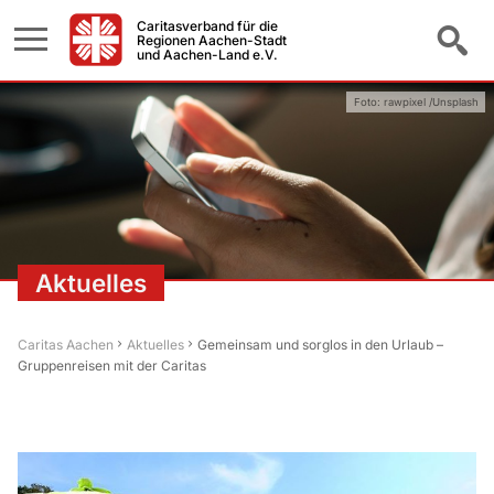
Caritasverband für die
Regionen Aachen-Stadt
und Aachen-Land e.V.
Foto: rawpixel /Unsplash
Aktuelles
Caritas Aachen
Aktuelles
Gemeinsam und sorglos in den Urlaub –
Gruppenreisen mit der Caritas