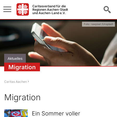
Caritasverband für die
Regionen Aachen-Stadt
und Aachen-Land e.V.
Foto: rawpixel /Unsplash
Aktuelles
Migration
Caritas Aachen
Migration
Ein Sommer voller