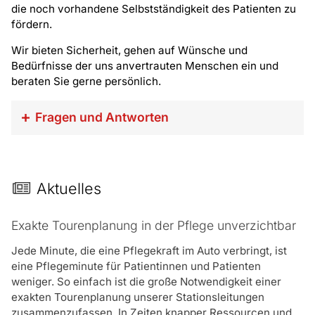
die noch vorhandene Selbstständigkeit des Patienten zu
fördern.
Wir bieten Sicherheit, gehen auf Wünsche und
Bedürfnisse der uns anvertrauten Menschen ein und
beraten Sie gerne persönlich.
Fragen und Antworten
Wie erhält man einen Pflegegrad?
In dem man einen Antrag auf einen Pflegegrad
(fachlich korrekt heißt das: „Begutachtung zur
Aktuelles
Feststellung der Pflegebedürftigkeit“.) bei der eigenen
Pflegekasse stellt. Diesen Antrag nutzt die
Exakte Tourenplanung in der Pflege unverzichtbar
Pflegekasse, um den MDK (Medizinische Dienst der
Krankenkassen) mit einem Gutachten zu beauftragen.
Jede Minute, die eine Pflegekraft im Auto verbringt, ist
Der MDK teilt dem Antragsteller den
eine Pflegeminute für Patientinnen und Patienten
Begutachtungstermin frühzeitig mit.
weniger. So einfach ist die große Notwendigkeit einer
exakten Tourenplanung unserer Stationsleitungen
Wovon hängt die Höhe des Pflegegrads ab?
zusammenzufassen. In Zeiten knapper Ressourcen und