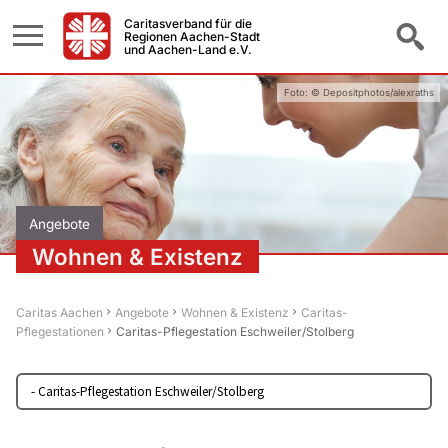
Caritasverband für die
Regionen Aachen-Stadt
und Aachen-Land e.V.
Foto: © Depositphotos/alexraths
Angebote
Wohnen & Existenz
Caritas Aachen
Angebote
Wohnen & Existenz
Caritas-
Pflegestationen
Caritas-Pflegestation Eschweiler/Stolberg