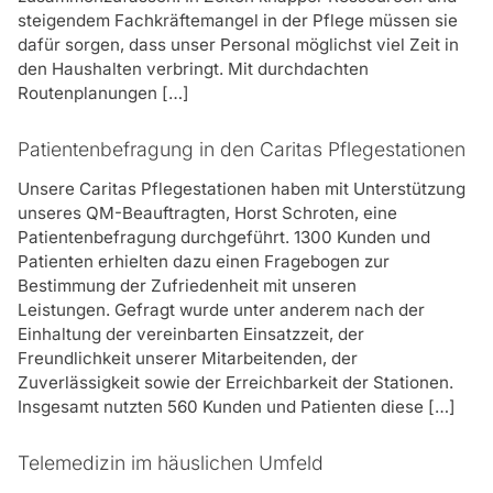
steigendem Fachkräftemangel in der Pflege müssen sie
Der MDK prüft im Rahmen der Begutachtung, wie
dafür sorgen, dass unser Personal möglichst viel Zeit in
selbstständig oder unselbstständig ein
den Haushalten verbringt. Mit durchdachten
pflegebedürftiger Mensch seinen Alltag bewältigen
Routenplanungen […]
kann. Was ist er in der Lage noch selbst oder mit
geringer Unterstützung der Pflegeperson zu machen
und was kann er nicht mehr? Dabei werden sechs
Patientenbefragung in den Caritas Pflegestationen
Lebensbereich betrachten und unterschiedlich stark
Unsere Caritas Pflegestationen haben mit Unterstützung
gewichtet. Je geringer die Selbstständigkeit ausfällt,
unseres QM-Beauftragten, Horst Schroten, eine
desto höher der Pflegegrad.
Patientenbefragung durchgeführt. 1300 Kunden und
Patienten erhielten dazu einen Fragebogen zur
Was sollte ein Pflegevertrag beinhalten?
Bestimmung der Zufriedenheit mit unseren
Ein Pflegevertrag muss die vereinbarten Leistungen
Leistungen. Gefragt wurde unter anderem nach der
und die daraus entstehenden Kosten für alle
Einhaltung der vereinbarten Einsatzzeit, der
Beteiligten transparent darstellen.
Freundlichkeit unserer Mitarbeitenden, der
Zuverlässigkeit sowie der Erreichbarkeit der Stationen.
Wer darf einen Pflegevertrag kündigen?
Insgesamt nutzten 560 Kunden und Patienten diese […]
Beide Parteien, der Pflegebedürftige und der
ambulante Pflegedienst, können den Pflegevertrag
Telemedizin im häuslichen Umfeld
jederzeit ohne Angaben von Gründen zu kündigen.