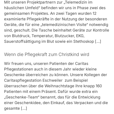
Der Kunde kann fristlos kündigen, die Pflegestation
Mit unseren Projektpartnern zur „Telemedizin im
hat eine Kündigungsfrist von vier Wochen lt.
häuslichen Umfeld“ befinden wir uns in Phase zwei des
Pflegevertrag.
gemeinsamen Projektes. An zwei Tagen wurden 12
examinierte Pflegekräfte in der Nutzung der besonderen
Welche Kosten kommen auf mich zu und welche
Geräte, die für eine „telemedizinischen Visite“ notwendig
finanzielle Unterstützung erhalte ich?
sind, geschult. Die Tasche beinhaltet Geräte zur Kontrolle
Anhand des ermittelten Pflegebedarfs wird eine
von Blutdruck, Temperatur, Blutzucker, EKG,
Kosteneinschätzung vorgenommen. Die
Sauerstoffsättigung im Blut sowie ein Stethoskop […]
Pflegeversicherung und die Krankenversicherung
übernehmen einen gesetzlich festgelegten Teil der
Wenn die Pflegekraft zum Christkind wird
Kosten, die für ambulante Leistungen anfallen. Bitte
sprechen Sie uns an, damit wir gemeinsam feststellen
Wir freuen uns, unseren Patienten der Caritas
können, was Sie brauchen, welche Kosten anfallen
Pflegestationen auch in diesem Jahr wieder kleine
und wer für sie aufkommt.
Geschenke überreichen zu können. Unsere Kollegen der
Caritaspflegestation Eschweiler zum Beispiel
Was passiert, wenn sich meine Wünsche oder
überraschen über die Weihnachtstage ihre knapp 160
Bedürfnisse ändern?
Patienten mit einem Präsent. Dafür wurde extra ein
Die Leistungen werden individuell auf Ihre
„Geschenke-Team“ benannt, das für die Entwicklung
Bedürfnisse zugeschnitten und können jederzeit
einer Geschenkidee, den Einkauf, das Verpacken und die
geändert werden. Uns ist es wichtig, dass Sie sich in
gesamte […]
allen Lagen Ihr Leben so einrichten können, wie Sie