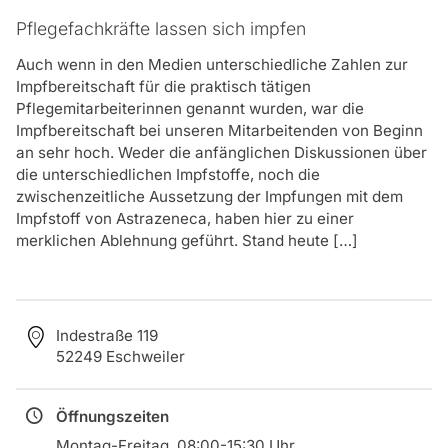
es möchten. Dabei unterstützen wir Sie.
Pflegefachkräfte lassen sich impfen
Was ist häusliche Krankenpflege?
Auch wenn in den Medien unterschiedliche Zahlen zur
Impfbereitschaft für die praktisch tätigen
Die Kosten für ärztlich verordnete Leistungen (wie
Pflegemitarbeiterinnen genannt wurden, war die
z.B. Stützstrümpfe an- und ausziehen, Insulin
Impfbereitschaft bei unseren Mitarbeitenden von Beginn
verabreichen, Medikamente stellen und
an sehr hoch. Weder die anfänglichen Diskussionen über
verabreichen…), werden von den Krankenkassen
die unterschiedlichen Impfstoffe, noch die
übernommen (ggf. wird eine Zuzahlung von den
zwischenzeitliche Aussetzung der Impfungen mit dem
Kassen eingefordert).
Impfstoff von Astrazeneca, haben hier zu einer
merklichen Ablehnung geführt. Stand heute […]
Was versteht man unter Pflegehilfsmittel?
Geräte und Sachmittel, die für die häusliche Pflege
notwendig sind und dazu beitragen, dem
Pflegebedürftigen eine selbstständige Lebensführung
Indestraße 119
zu ermöglichen, sind Pflegehilfsmittel. Dabei
52249 Eschweiler
unterscheidet man zwischen technischen Hilfsmitteln,
z.B. einem Pflegebett, und Verbrauchsprodukten wie
Einmalhandschuhen und Betteinlagen.
Öffnungszeiten
Montag-Freitag, 08:00-15:30 Uhr