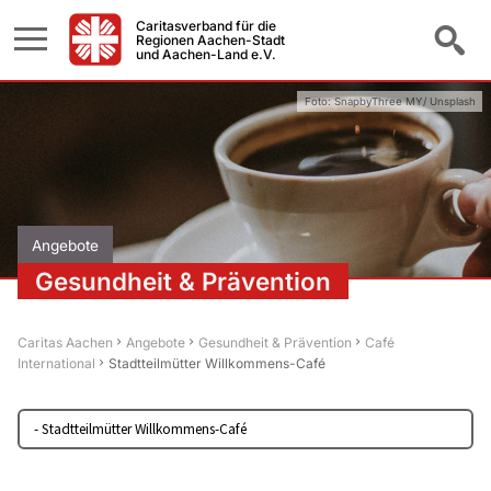
Caritasverband für die
Regionen Aachen-Stadt
und Aachen-Land e.V.
Foto: SnapbyThree MY/ Unsplash
Angebote
Gesundheit & Prävention
Caritas Aachen
Angebote
Gesundheit & Prävention
Café
International
Stadtteilmütter Willkommens-Café