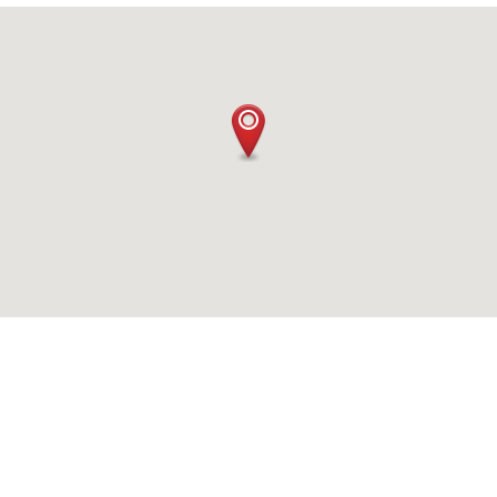
© 2026 Caritasverband für die Regionen Aachen-Stadt und
Aachen-Land e.V. ·
Datenschutz
·
Datenschutzerklärung Social