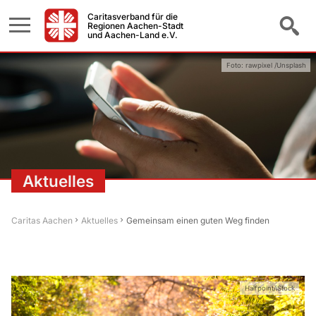
Caritasverband für die
Regionen Aachen-Stadt
und Aachen-Land e.V.
Foto: rawpixel /Unsplash
Aktuelles
Caritas Aachen
Aktuelles
Gemeinsam einen guten Weg finden
Halfpoint/iStock