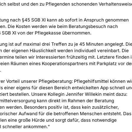
sich selbst und den zu Pflegenden schonenden Verhaltensweis
tung nach §45 SGB XI kann ab sofort in Anspruch genommen
en. Die Kosten werden wie beim Beratungsbesuch nach
3 SGB XI von der Pflegekasse übernommen.
ung ist auf maximal drei Treffen zu je 45 Minuten angelegt. Di
n der eigenen Häuslichkeit werden individuell vereinbart. Die
rmine teilen wir Interessierten frühzeitig mit. Letztere finden 
reien Räumen eines Kooperationspartners mit Parkplatz vor de
.
rer Vorteil unserer Pflegeberatung: Pflegehilfsmittel können wi
ls einer eigens für diesen Bereich entwickelten App schnell un
iert bestellen. Unsere Kollegin Jennifer Willekin meint dazu:
smittelversorgung kann direkt im Rahmen der Beratung
n werden. Besonders positiv ist, dass kein zusätzlicher,
orischer Aufwand für die betroffenen Menschen entsteht. Das
len eine große Hürde und sorgt dafür, dass notwendige
el schneller ankommen.“