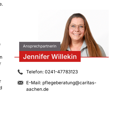
e.
e
Ansprechpartnerin
Jennifer Willekin
in
r
Telefon: 0241-47783123
r
E-Mail:
pflegeberatung@caritas-
d
aachen.de