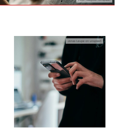
Jonas Leupe on unsplash
h