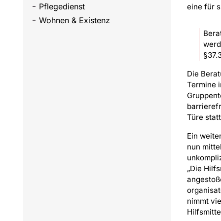
Pflegedienst
eine für 
Wohnen & Existenz
Bera
werd
§37.
Die Berat
Termine i
Gruppente
barrieref
Türe statt
Ein weite
nun mitte
unkompliz
„Die Hilf
angestoße
organisat
nimmt vie
Hilfsmitt