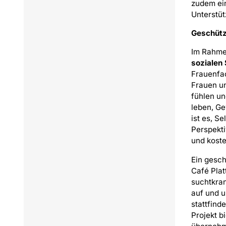
zudem ein
Unterstüt
Geschütz
Im Rahme
sozialen 
Frauenfac
Frauen u
fühlen un
leben, Ge
ist es, S
Perspekti
und koste
Ein gesch
Café Pla
suchtkran
auf und u
stattfind
Projekt b