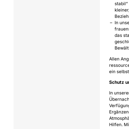
stabil
kleine
Bezieh
In uns
frauen
das st
geschl
Bewält
Allen Ang
ressource
ein selbs
Schutz u
In unse
Übernacht
Verfügung
Ergänzend
Atmosphär
Hilfen. M