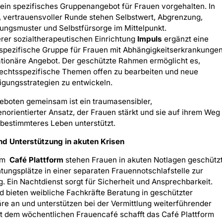
“ ein spezifisches Gruppenangebot für Frauen vorgehalten. In
r, vertrauensvoller Runde stehen Selbstwert, Abgrenzung,
ungsmuster und Selbstfürsorge im Mittelpunkt.
erer sozialtherapeutischen Einrichtung
Impuls
ergänzt eine
spezifische Gruppe für Frauen mit Abhängigkeitserkrankunge
ationäre Angebot. Der geschützte Rahmen ermöglicht es,
echtsspezifische Themen offen zu bearbeiten und neue
igungsstrategien zu entwickeln.
eboten gemeinsam ist ein traumasensibler,
norientierter Ansatz, der Frauen stärkt und sie auf ihrem Weg 
tbestimmteres Leben unterstützt.
nd Unterstützung in akuten Krisen
rem
Café Plattform
stehen Frauen in akuten Notlagen geschütz
ungsplätze in einer separaten Frauennotschlafstelle zur
. Ein Nachtdienst sorgt für Sicherheit und Ansprechbarkeit.
 bieten weibliche Fachkräfte Beratung in geschützter
e an und unterstützen bei der Vermittlung weiterführender
it dem wöchentlichen Frauencafé schafft das Café Plattform