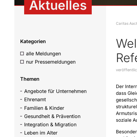
Aktuelles
Caritas Aac
Wel
Kategorien
alle Meldungen
Ref
nur Pressemeldungen
veröffentl
Themen
Der Inter
Angebote für Unternehmen
dass Glei
Ehrenamt
gesellsch
strukture
Familien & Kinder
Armutsri
Gesundheit & Prävention
soziale 
Integration & Migration
Besonders
Leben im Alter