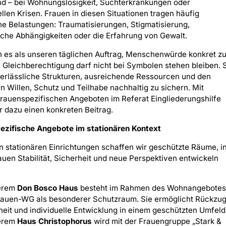
nd – bei Wohnungslosigkeit, Suchterkrankungen oder
ellen Krisen. Frauen in diesen Situationen tragen häufig
he Belastungen: Traumatisierungen, Stigmatisierung,
che Abhängigkeiten oder die Erfahrung von Gewalt.
 es als unseren täglichen Auftrag, Menschenwürde konkret z
 Gleichberechtigung darf nicht bei Symbolen stehen bleiben. 
erlässliche Strukturen, ausreichende Ressourcen und den
en Willen, Schutz und Teilhabe nachhaltig zu sichern. Mit
rauenspezifischen Angeboten im Referat Eingliederungshilfe
ir dazu einen konkreten Beitrag.
ezifische Angebote im stationären Kontext
n stationären Einrichtungen schaffen wir geschützte Räume, i
uen Stabilität, Sicherheit und neue Perspektiven entwickeln
serem
Don Bosco Haus
besteht im Rahmen des Wohnangebote
rauen-WG als besonderer Schutzraum. Sie ermöglicht Rückzug
heit und individuelle Entwicklung in einem geschützten Umfeld
serem
Haus Christophorus
wird mit der Frauengruppe „Stark &