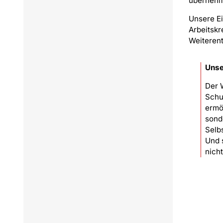
überneh
Unsere Ei
Arbeitskr
Weiterent
Unse
Der W
Schu
ermö
sond
Selb
Und 
nich