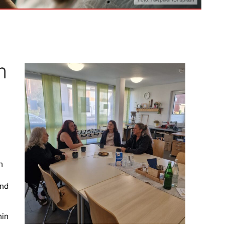
m
n
und
hin