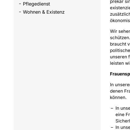
prekär si
Pflegedienst
existenzi
Wohnen & Existenz
zusätzlic
ökonomis
Wir sehen
schützen.
braucht v
politisch
unseren f
leisten w
Frauensp
In unsere
denen Fra
können.
In un
eine F
Sicher
In un