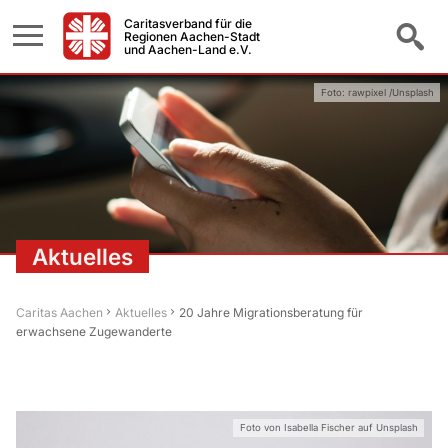
Caritasverband für die
Regionen Aachen-Stadt
und Aachen-Land e.V.
Foto: rawpixel /Unsplash
Aktuelles
Caritas Aachen
Aktuelles
20 Jahre Migrationsberatung für
erwachsene Zugewanderte
Foto von Isabella Fischer auf Unsplash