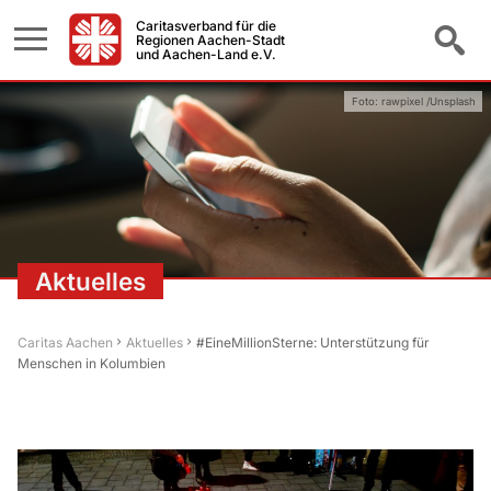
Caritasverband für die
Regionen Aachen-Stadt
und Aachen-Land e.V.
Foto: rawpixel /Unsplash
Aktuelles
Caritas Aachen
Aktuelles
#EineMillionSterne: Unterstützung für
Menschen in Kolumbien