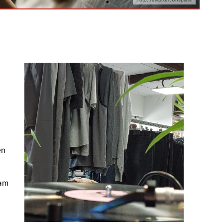
en
 am