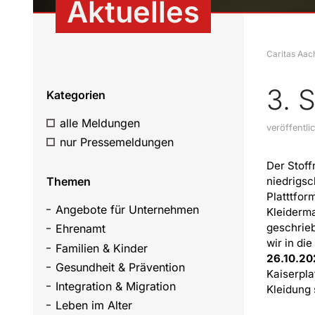
Aktuelles
Caritas Aac
3. 
Kategorien
alle Meldungen
veröffentl
nur Pressemeldungen
Der Stoff
Themen
niedrigs
Platttfor
Angebote für Unternehmen
Kleiderma
geschrieb
Ehrenamt
wir in di
Familien & Kinder
26.10.20
Gesundheit & Prävention
Kaiserpla
Integration & Migration
Kleidung 
Leben im Alter