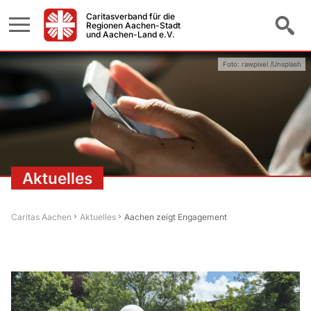
Caritasverband für die
Regionen Aachen-Stadt
und Aachen-Land e.V.
Foto: rawpixel /Unsplash
Aktuelles
Caritas Aachen
Aktuelles
Aachen zeigt Engagement