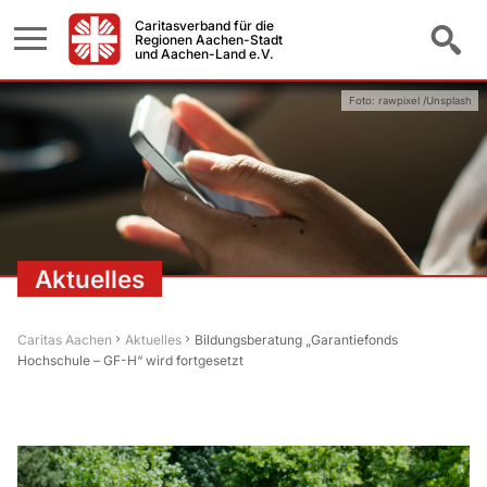
Caritasverband für die
Regionen Aachen-Stadt
und Aachen-Land e.V.
Foto: rawpixel /Unsplash
Aktuelles
Caritas Aachen
Aktuelles
Bildungsberatung „Garantiefonds
Hochschule – GF-H“ wird fortgesetzt