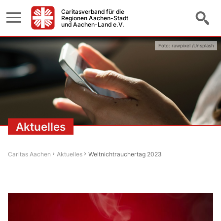
Caritasverband für die
Regionen Aachen-Stadt
und Aachen-Land e.V.
Foto: rawpixel /Unsplash
Aktuelles
Caritas Aachen
Aktuelles
Weltnichtrauchertag 2023