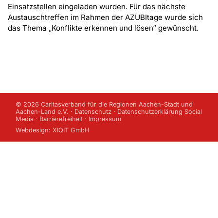
Einsatzstellen eingeladen wurden. Für das nächste
Austauschtreffen im Rahmen der AZUBItage wurde sich
das Thema „Konflikte erkennen und lösen“ gewünscht.
© 2026 Caritasverband für die Regionen Aachen-Stadt und
Aachen-Land e.V. ·
Datenschutz
·
Datenschutzerklärung Social
Media
·
Barrierefreiheit
·
Impressum
Webdesign:
XIQIT GmbH