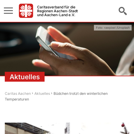
Caritasverband für die
Regionen Aachen-Stadt
und Aachen-Land e.V.
Foto: rawpixel /Unsplash
Aktuelles
Caritas Aachen
Aktuelles
Büdchen trotzt den winterlichen
Temperaturen