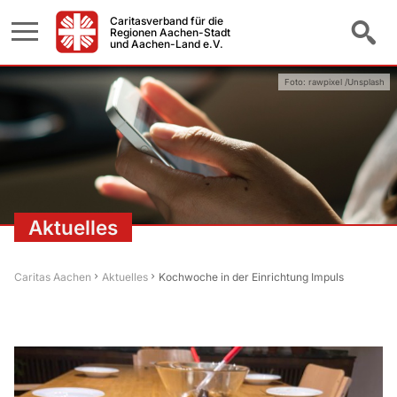
Caritasverband für die
Regionen Aachen-Stadt
und Aachen-Land e.V.
Foto: rawpixel /Unsplash
Aktuelles
Caritas Aachen
Aktuelles
Kochwoche in der Einrichtung Impuls