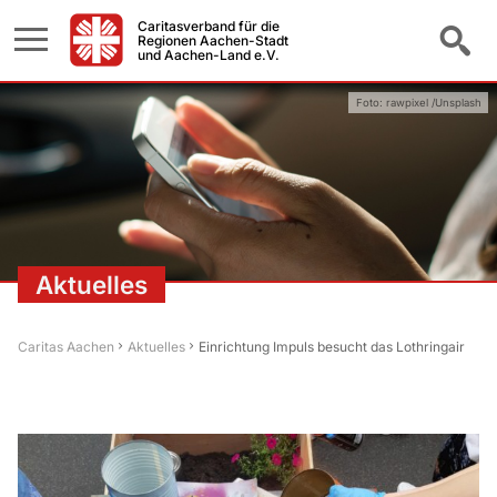
Caritasverband für die
Regionen Aachen-Stadt
und Aachen-Land e.V.
Foto: rawpixel /Unsplash
Aktuelles
Caritas Aachen
Aktuelles
Einrichtung Impuls besucht das Lothringair