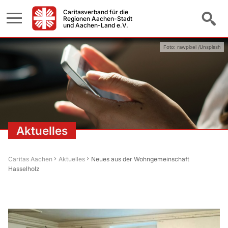
Caritasverband für die
Regionen Aachen-Stadt
und Aachen-Land e.V.
Foto: rawpixel /Unsplash
Aktuelles
Caritas Aachen
Aktuelles
Neues aus der Wohngemeinschaft
Hasselholz