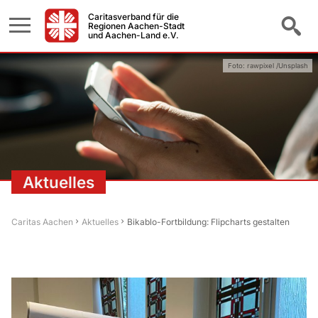
Caritasverband für die
Regionen Aachen-Stadt
und Aachen-Land e.V.
Foto: rawpixel /Unsplash
Aktuelles
Caritas Aachen
Aktuelles
Bikablo-Fortbildung: Flipcharts gestalten