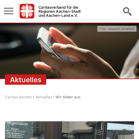
Caritasverband für die
Regionen Aachen-Stadt
und Aachen-Land e.V.
Foto: rawpixel /Unsplash
Aktuelles
Caritas Aachen
Aktuelles
Wir bilden aus