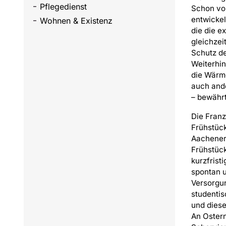
Pflegedienst
Schon von
entwickel
Wohnen & Existenz
die die e
gleichze
Schutz d
Weiterhin
die Wärm
auch and
– bewähr
Die Franz
Frühstüc
Aachener 
Frühstüc
kurzfrist
spontan u
Versorgu
studentis
und dies
An Ostern