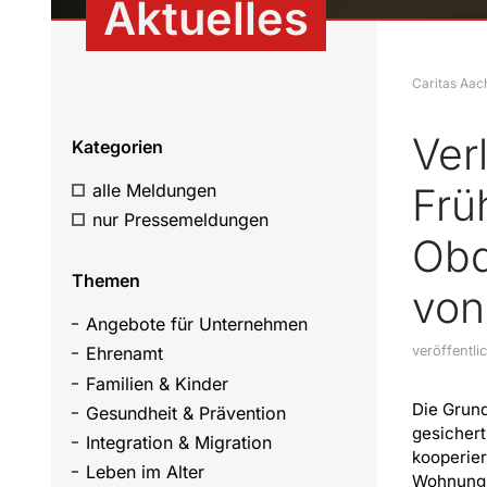
Aktuelles
Caritas Aac
Ver
Kategorien
alle Meldungen
Frü
nur Pressemeldungen
Obd
Themen
von
Angebote für Unternehmen
Ehrenamt
veröffentl
Familien & Kinder
Die Grun
Gesundheit & Prävention
gesichert
Integration & Migration
kooperie
Leben im Alter
Wohnungsl