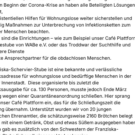
 Beginn der Corona-Krise an haben alle Beteiligten Lösungen
t,
xistentiellen Hilfen für Wohnungslose weiter sicherstellen und
itig Maßnahmen zur Unterbrechung von Infektionsketten zum
er Menschen beachten.
 sind die Einrichtungen – wie zum Beispiel unser Café Plattfor
estube von WABe e.V. oder das Troddwar der Suchthilfe und
ere Dienste
te Ansprechpartner für die obdachlosen Menschen.
iska-Schervier-Stube ist eine bekannte und verlässliche
ksadresse für wohnungslose und bedürftige Menschen in der
Innenstadt. Diese organisierte bis zuletzt die
ksausgabe für ca. 130 Personen, musste jedoch Ende März
ig wegen einer Quarantäneanordnung schließen. Hier sprang
nser Café Plattform ein, das für die Schließungszeit die
ng übernahm. Unterstützt wurden wir von 20 jungen
chen Ehrenamtler, die schätzungsweise 2160 Brötchen belegt
e mit einem Getränk, Obst und etwas Süßem ausgegeben habe
 gab es zusätzlich von den Schwestern der Franziska-