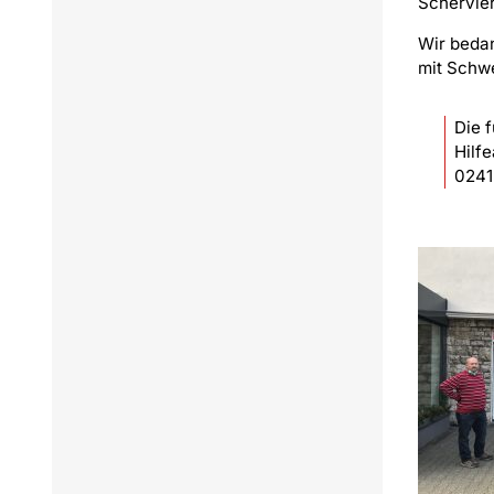
Schervier
Wir bedan
mit Schwe
Die f
Hilf
0241 