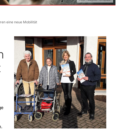
en eine neue Mobilität
n
t
ge
n.