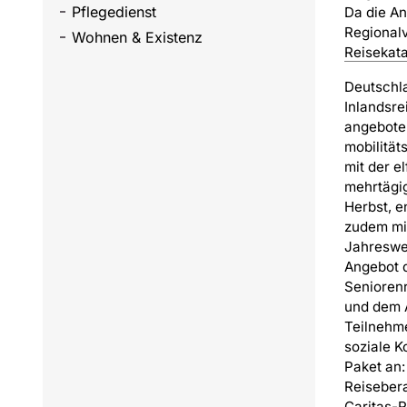
Pflegedienst
Da die A
Regionalv
Wohnen & Existenz
Reisekat
Deutschla
Inlandsre
angeboten
mobilität
mit der e
mehrtägi
Herbst, e
zudem mi
Jahreswec
Angebot d
Seniorenr
und dem A
Teilnehm
soziale K
Paket an:
Reisebera
Caritas-R