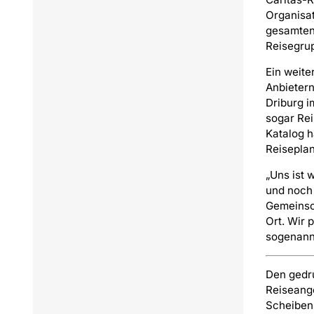
Organisat
gesamten 
Reisegrup
Ein weit
Anbietern
Driburg i
sogar Re
Katalog h
Reiseplan
„Uns ist 
und noch 
Gemeinsch
Ort. Wir 
sogenann
Den gedru
Reiseang
Scheibens