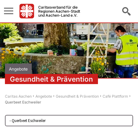
Caritasverband für die
Regionen Aachen-Stadt
und Aachen-Land e.V.
Angebote
Gesundheit & Prävention
Caritas Aachen
Angebote
Gesundheit & Prävention
Café Plattform
Querbeet Eschweiler