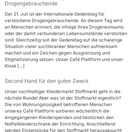
Sozialarbeitenden in die Nachbarschaft und
Teilnehmenden zu arbeiten und zusammen Mittag zu
Drogengebrauchende
bepflanzen und pflegen bunte Beete und Dosen.
essen.“ –
Teilnehmer der Maßnahme
Der 21. Juli ist der Internationale Gedenktag für
Wie kann ich bei Querbeet mitmachen und was kann
verstorbene Drogengebrauchende. An diesem Tag wird
ich verdienen?
an Menschen erinnert, die infolge ihres Drogenkonsums
Sprechen Sie einfach einen unserer Querbeet
oder der damit verbundenen Lebensumstände verstorben
Mitarbeiter an, wenn Sie Interesse haben,
sind. Gleichzeitig soll der Gedenktag auf die schwierige
mitzuarbeiten. Wie lange Sie mitarbeiten
Situation vieler suchtkranker Menschen aufmerksam
möchten, entscheiden Sie selbst. Ab der ersten
machen und ein Zeichen gegen Ausgrenzung und
Arbeitsstunde bekommen Sie 1,50 Euro ausgezahlt
Stigmatisierung setzen. Unser Café Plattform und unser
sowie ein Mittagessen in einer der Einrichtungen. Für
Kiosk […]
jede weitere Stunde (bis max. drei Stunden pro Tag)
bekommen Sie weitere 1,50 Euro ausgezahlt.
Second Hand für den guten Zweck
Hat mein Verdienst bei Querbeet Auswirkungen auf
Unser nachhaltiger Kleidermarkt Stoffmarkt geht in die
meine Jobcenter-Leistungen?
nächste Runde! Aber was ist der Stoffmarkt eigentlich?
Nein. Da das Querbeet-Projekt eine vom Jobcenter
Die von Wohnungslosigkeit betroffenen Menschen
der StädteRegion Aachen gefördertes Projekt ist, hat
unseres Café Plattform sortieren wöchentlich die
Ihr Verdienst keine Auswirkungen auf Ihre ALG-
eingegangenen Kleiderspenden und bestücken den
Leistungen.
Notfallkleiderschrank der Einrichtung. Anschließend
werden Einzelstücke für den Stoffmarkt herausgesucht