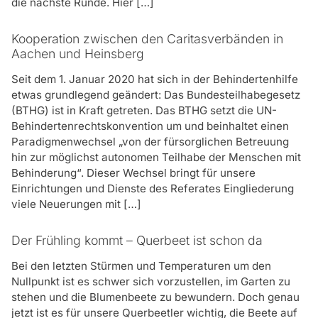
die nächste Runde. Hier […]
Betreuung: „Komm, los, wir machen das
jetzt gemeinsam!“. Das nervt mich schon
Wer bezahlt denn die Hilfe, die ich bekomme?
Kooperation zwischen den Caritasverbänden in
mal, aber anders klappt es nicht, das
Im Regelfall werden die Kosten vom
Aachen und Heinsberg
haben wir ausprobiert. Zu Arztbesuchen
Landschaftsverband Rheinland getragen. Wenn man
werde ich auch begleitet, wenn ich das
Seit dem 1. Januar 2020 hat sich in der Behindertenhilfe
allerdings ein höheres Einkommen hat, das eine
möchte, und meine Tabletten stellen wir
etwas grundlegend geändert: Das Bundesteilhabegesetz
bestimmte Grenze übersteigt, wird ein Eigenanteil
jede Woche. Richtig gut ist für mich,
(BTHG) ist in Kraft getreten. Das BTHG setzt die UN-
berechnet. Unsere Mitarbeiter können Sie in einem
Behindertenrechtskonvention um und beinhaltet einen
dass ich aus meinem Schneckenhaus
Erstgespräch genau darüber informieren.
Paradigmenwechsel „von der fürsorglichen Betreuung
rausgekommen bin, dass ich unter
hin zur möglichst autonomen Teilhabe der Menschen mit
Menschen komme. Beim BeWo gibt es
Was muss ich tun, wenn ich die Unterstützung
Behinderung“. Dieser Wechsel bringt für unsere
bekomme?
viele Freizeitangebote, Ausflüge und
Einrichtungen und Dienste des Referates Eingliederung
regelmäßige Gruppen. Da habe ich mir
Wir erwarten von Ihnen, dass Sie bereit sind, an Ihrer
viele Neuerungen mit […]
rausgesucht, was mich interessiert.
Lebenssituation etwas zum Positiven zu verändern,
Mittlerweile habe ich auch guten Kontakt
und dass Sie zuverlässig die vereinbarten Termine
Der Frühling kommt – Querbeet ist schon da
einhal-ten.
zu anderen Leuten, wir sehen uns
regelmäßig. Ich bin jetzt wieder so weit
Bei den letzten Stürmen und Temperaturen um den
stabil, dass ich eine Beschäftigung für
Nullpunkt ist es schwer sich vorzustellen, im Garten zu
ein paar Stunden aufnehmen möchte,
stehen und die Blumenbeete zu bewundern. Doch genau
ich werde mir da mit meinem BeWo-
jetzt ist es für unsere Querbeetler wichtig, die Beete auf