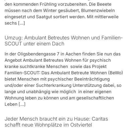
Betreuer verschiedene Möglichkeiten
den kommenden Frühling vorzubereiten. Die Beeete
anschauen. Das Wichtigste ist aber für
müssen nach dem Winter gesäubert, Blumenzwiebeln
mich, dass ich jemanden zum Reden
eingesetzt und Saatgut sortiert werden. Mit mittlerweile
habe, wenn die dunklen Wolken kommen
sechs […]
und ich denke, es geht nicht mehr weiter.
Kunde
Umzug: Ambulant Betreutes Wohnen und Familien-
SCOUT unter einem Dach
In der Oligsbendengasse 7 in Aachen finden Sie nun das
Angebot Ambulant Betreutes Wohnen für psychisch
kranke suchtkranke Menschen sowie das Projekt
Familien-SCOUT: Das Ambulant Betreute Wohnen (BeWo)
bietet Menschen mit psychischer Beeinträchtigung
und/oder einer Suchterkrankung Unterstützung dabei, so
lange und unabhängig wie möglich in einer eigenen
Wohnung leben zu können und am gesellschaftlichen
Leben […]
Jeder Mensch braucht ein zu Hause: Caritas
schafft neue Wohnplätze im Ostviertel