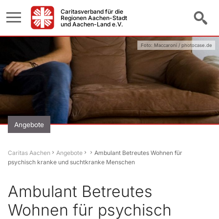
Caritasverband für die
Regionen Aachen-Stadt
und Aachen-Land e.V.
Foto: Maccaroni / photocase.de
Angebote
Caritas Aachen
Angebote
Ambulant Betreutes Wohnen für
psychisch kranke und suchtkranke Menschen
Ambulant Betreutes
Wohnen für psychisch