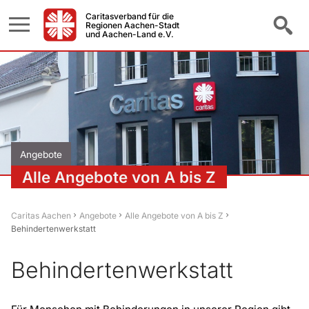
Caritasverband für die
Regionen Aachen-Stadt
und Aachen-Land e.V.
Angebote
Alle Angebote von A bis Z
Caritas Aachen
Angebote
Alle Angebote von A bis Z
Behindertenwerkstatt
Behindertenwerkstatt